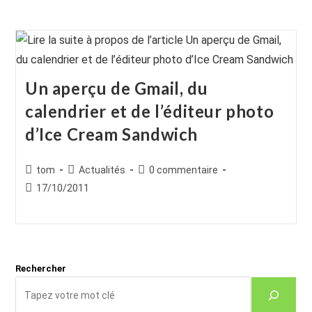
Un aperçu de Gmail, du
calendrier et de l’éditeur photo
d’Ice Cream Sandwich
Auteur/autrice
Post
Commentaires
tom
Actualités
0 commentaire
de
category:
de
Publication
17/10/2011
la
la
publiée :
publication :
publication :
Rechercher