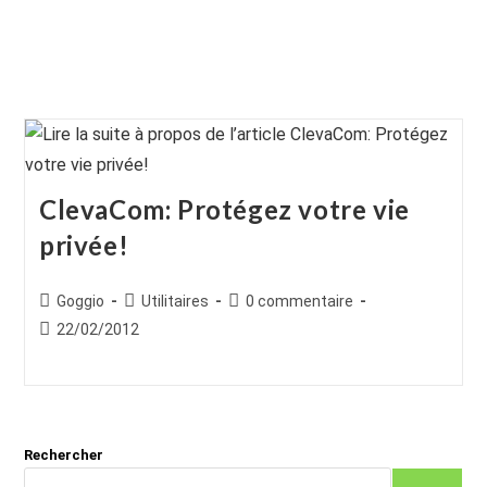
ClevaCom: Protégez votre vie
privée!
Auteur/autrice
Post
Commentaires
Goggio
Utilitaires
0 commentaire
de
category:
de
Publication
22/02/2012
la
la
publiée :
publication :
publication :
Rechercher