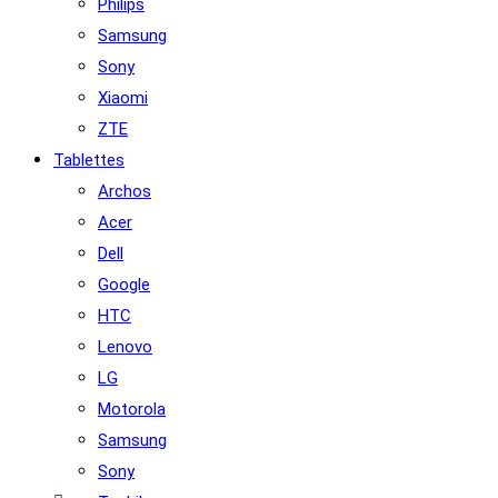
Philips
Samsung
Sony
Xiaomi
ZTE
Tablettes
Archos
Acer
Dell
Google
HTC
Lenovo
LG
Motorola
Samsung
Sony