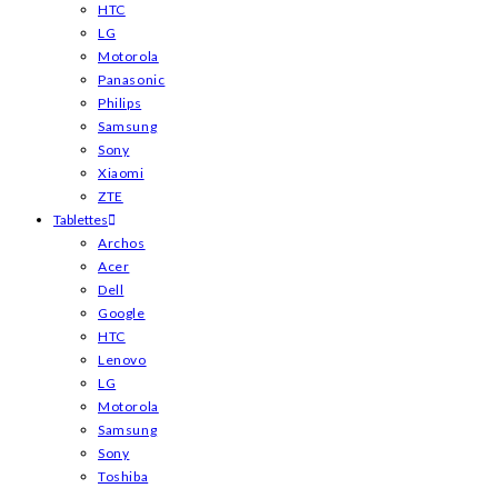
HTC
LG
Motorola
Panasonic
Philips
Samsung
Sony
Xiaomi
ZTE
Tablettes
Archos
Acer
Dell
Google
HTC
Lenovo
LG
Motorola
Samsung
Sony
Toshiba