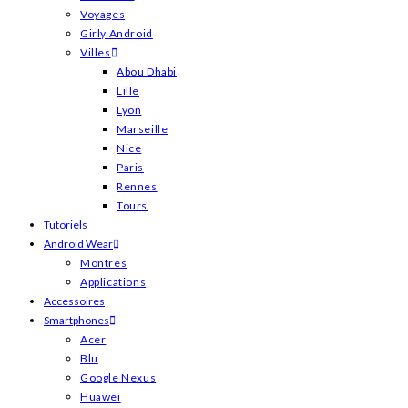
Voyages
Girly Android
Villes
Abou Dhabi
Lille
Lyon
Marseille
Nice
Paris
Rennes
Tours
Tutoriels
Android Wear
Montres
Applications
Accessoires
Smartphones
Acer
Blu
Google Nexus
Huawei