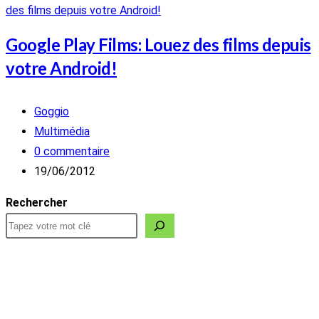
Google Play Films: Louez des films depuis
votre Android!
Auteur/autrice
Goggio
de
Post
Multimédia
la
category:
Commentaires
0 commentaire
publication :
de
Publication
19/06/2012
la
publiée :
Rechercher
publication :