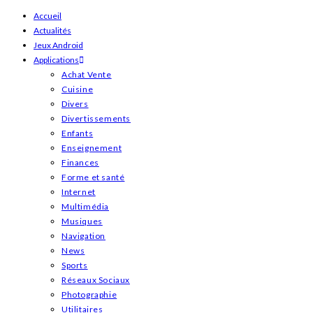
Skip
Accueil
Actualités
to
Jeux Android
content
Applications
Achat Vente
Cuisine
Divers
Divertissements
Enfants
Enseignement
Finances
Forme et santé
Internet
Multimédia
Musiques
Navigation
News
Sports
Réseaux Sociaux
Photographie
Utilitaires