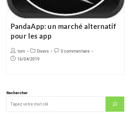
PandaApp: un marché alternatif
pour les app
Auteur/autrice
Post
Commentaires
tom
Divers
0 commentaire
de
category:
de
Publication
16/04/2019
la
la
publiée :
publication :
publication :
Rechercher