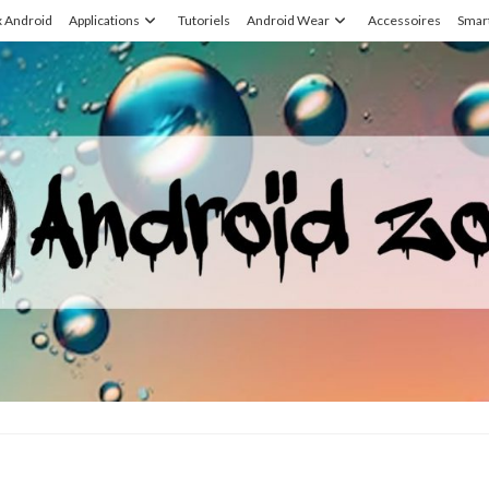
x Android
Applications
Tutoriels
Android Wear
Accessoires
Smar