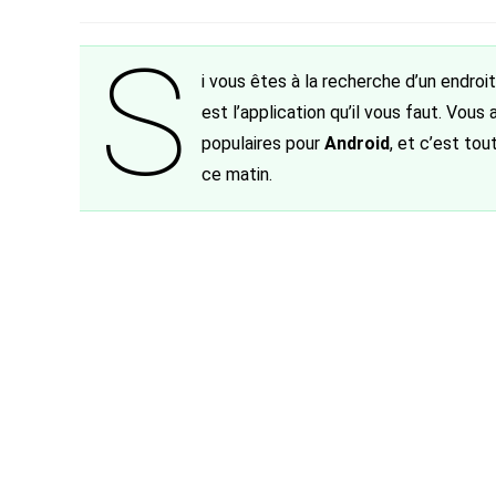
de
category:
de
publiée :
la
la
S
publication :
publication :
i vous êtes à la recherche d’un endroi
est l’application qu’il vous faut. Vous
populaires pour
Android
, et c’est to
ce matin.