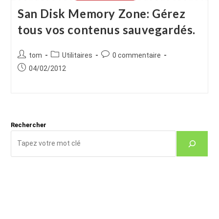
San Disk Memory Zone: Gérez
tous vos contenus sauvegardés.
Auteur/autrice
Post
Commentaires
tom
Utilitaires
0 commentaire
de
category:
de
Publication
04/02/2012
la
la
publiée :
publication :
publication :
Rechercher