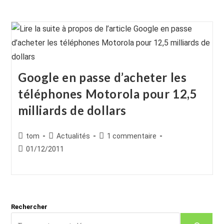
Google en passe d’acheter les
téléphones Motorola pour 12,5
milliards de dollars
Auteur/autrice
Post
Commentaires
tom
Actualités
1 commentaire
de
category:
de
Publication
01/12/2011
la
la
publiée :
publication :
publication :
Rechercher