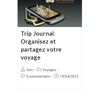
Trip Journal:
Organisez et
partagez votre
voyage
Auteur/autrice
Post
tom
Voyages
de
category:
Commentaires
Publication
0 commentaire
19/04/2012
la
de
publiée :
publication :
la
publication :