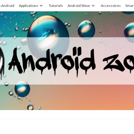
x Android
Applications
Tutoriels
Android Wear
Accessoires
Smar