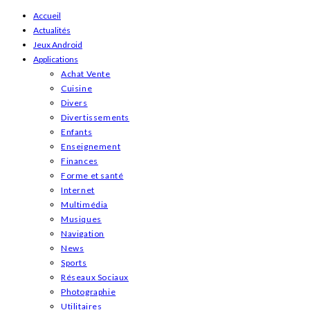
Skip
Accueil
Actualités
to
Jeux Android
content
Applications
Achat Vente
Cuisine
Divers
Divertissements
Enfants
Enseignement
Finances
Forme et santé
Internet
Multimédia
Musiques
Navigation
News
Sports
Réseaux Sociaux
Photographie
Utilitaires