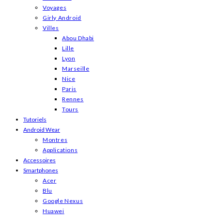
Voyages
Girly Android
Villes
Abou Dhabi
Lille
Lyon
Marseille
Nice
Paris
Rennes
Tours
Tutoriels
Android Wear
Montres
Applications
Accessoires
Smartphones
Acer
Blu
Google Nexus
Huawei