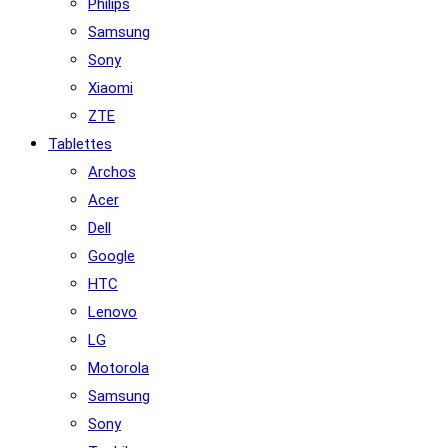
Philips
Samsung
Sony
Xiaomi
ZTE
Tablettes
Archos
Acer
Dell
Google
HTC
Lenovo
LG
Motorola
Samsung
Sony