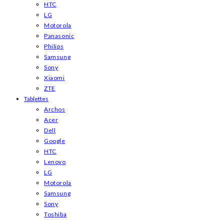
HTC
LG
Motorola
Panasonic
Philips
Samsung
Sony
Xiaomi
ZTE
Tablettes
Archos
Acer
Dell
Google
HTC
Lenovo
LG
Motorola
Samsung
Sony
Toshiba