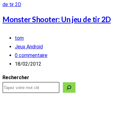
Monster Shooter: Un jeu de tir 2D
Auteur/autrice
tom
de
Post
Jeux Android
la
category:
Commentaires
0 commentaire
publication :
de
Publication
18/02/2012
la
publiée :
Rechercher
publication :