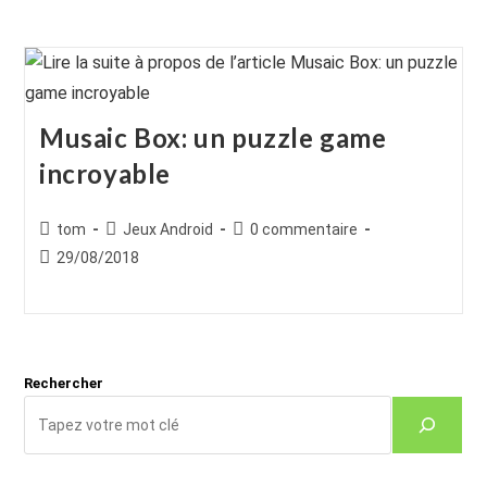
Musaic Box: un puzzle game
incroyable
Auteur/autrice
Post
Commentaires
tom
Jeux Android
0 commentaire
de
category:
de
Publication
29/08/2018
la
la
publiée :
publication :
publication :
Rechercher