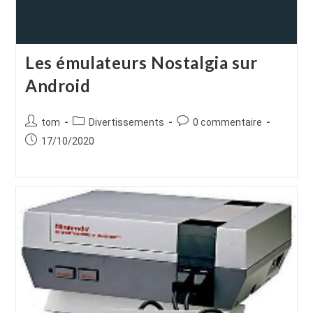
Les émulateurs Nostalgia sur
Android
Auteur/autrice
Post
Commentaires
tom
Divertissements
0 commentaire
de
category:
de
Publication
17/10/2020
la
la
publiée :
publication :
publication :