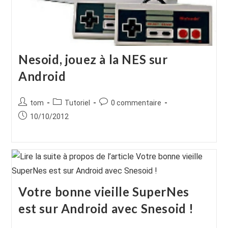
Nesoid, jouez à la NES sur
Android
Auteur/autrice
Post
Commentaires
tom
Tutoriel
0 commentaire
de
category:
de
Publication
10/10/2012
la
la
publiée :
publication :
publication :
Votre bonne vieille SuperNes
est sur Android avec Snesoid !