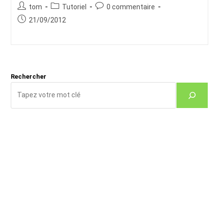
Auteur/autrice
Post
Commentaires
tom
Tutoriel
0 commentaire
de
category:
de
Publication
21/09/2012
la
la
publiée :
publication :
publication :
Rechercher