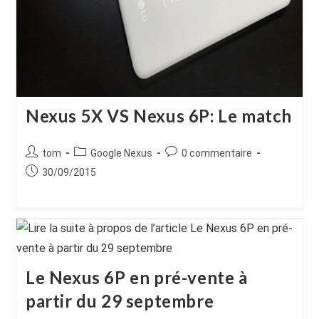
Nexus 5X VS Nexus 6P: Le match
Auteur/autrice
Post
Commentaires
tom
Google Nexus
0 commentaire
de
category:
de
Publication
30/09/2015
la
la
publiée :
publication :
publication :
Le Nexus 6P en pré-vente à
partir du 29 septembre