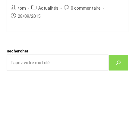
Auteur/autrice
Post
Commentaires
tom
Actualités
0 commentaire
de
category:
de
Publication
28/09/2015
la
la
publiée :
publication :
publication :
Rechercher