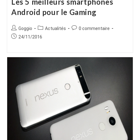
Les 5 meilleurs smartphones
Android pour le Gaming
Auteur/autrice
Post
Commentaires
Goggio
Actualités
0 commentaire
de
category:
de
Publication
24/11/2016
la
la
publiée :
publication :
publication :