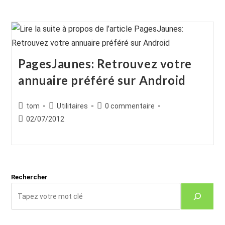
PagesJaunes: Retrouvez votre
annuaire préféré sur Android
Auteur/autrice
Post
Commentaires
tom
Utilitaires
0 commentaire
de
category:
de
Publication
02/07/2012
la
la
publiée :
publication :
publication :
Rechercher