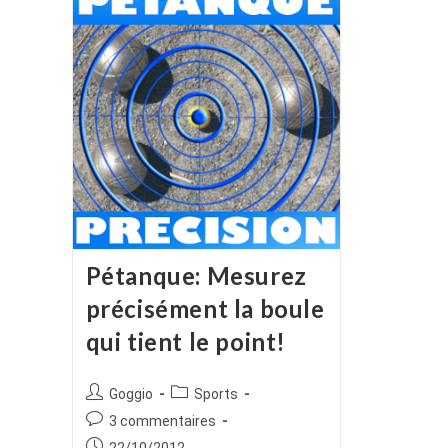
Pétanque: Mesurez
précisément la boule
qui tient le point!
Auteur/autrice
Post
Goggio
Sports
de
category:
Commentaires
3 commentaires
la
de
Publication