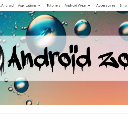
x Android
Applications
Tutoriels
Android Wear
Accessoires
Smar