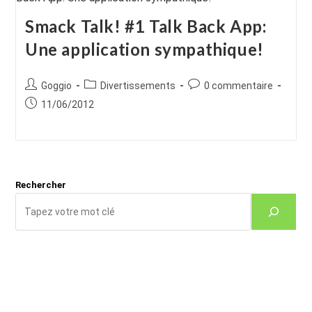
Smack Talk! #1 Talk Back App:
Une application sympathique!
Auteur/autrice
Post
Commentaires
Goggio
Divertissements
0 commentaire
de
category:
de
Publication
11/06/2012
la
la
publiée :
publication :
publication :
Rechercher