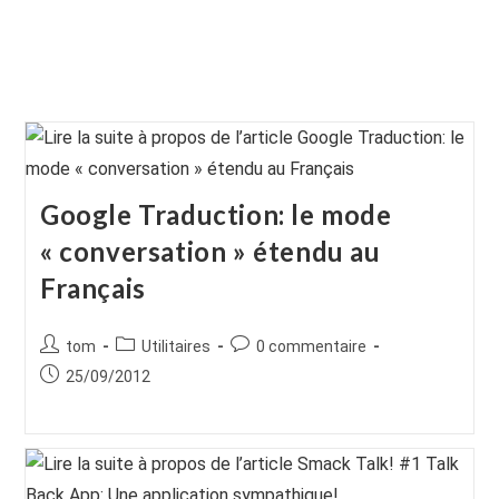
Google Traduction: le mode
« conversation » étendu au
Français
Auteur/autrice
Post
Commentaires
tom
Utilitaires
0 commentaire
de
category:
de
Publication
25/09/2012
la
la
publiée :
publication :
publication :