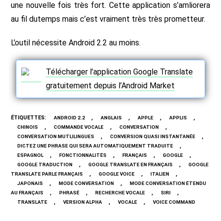
une nouvelle fois très fort. Cette application s’amliorera
au fil dutemps mais c’est vraiment très très prometteur.
L’outil nécessite Android 2.2 au moins.
Télécharger l’application Google Translate
gratuitement depuis l’Android Market
ÉTIQUETTES
:
,
,
,
,
ANDROID 2.2
ANGLAIS
APPLE
APPLIS
,
,
,
CHINOIS
COMMANDE VOCALE
CONVERSATION
,
,
CONVERSATION MUTLILINGUES
CONVERSION QUASI INSTANTANÉE
,
DICTEZ UNE PHRASE QUI SERA AUTOMATIQUEMENT TRADUITE
,
,
,
,
ESPAGNOL
FONCTIONNALITÉS
FRANÇAIS
GOOGLE
,
,
GOOGLE TRADUCTION
GOOGLE TRANSLATE EN FRANÇAIS
GOOGLE
,
,
,
TRANSLATE PARLE FRANÇAIS
GOOGLE VOICE
ITALIEN
,
,
JAPONAIS
MODE CONVERSATION
MODE CONVERSATION ÉTENDU
,
,
,
,
AU FRANÇAIS
PHRASÉ
RECHERCHE VOCALE
SIRI
,
,
,
TRANSLATE
VERSION ALPHA
VOCALE
VOICE COMMAND