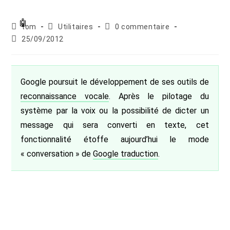
Auteur/autrice
Post
Commentaires
tom
Utilitaires
0 commentaire
de
category:
de
Publication
25/09/2012
la
la
publiée :
publication :
publication :
Google poursuit le développement de ses outils de
reconnaissance vocale
. Après le pilotage du
système par la voix ou la possibilité de dicter un
message qui sera converti en texte, cet
fonctionnalité étoffe aujourd’hui le mode
« conversation » de
Google traduction
.