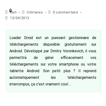
Auteur/autrice
Post
Commentaires
tom
Utilitaires
0 commentaire
de
category:
de
Publication
13/04/2013
la
la
publiée :
publication :
publication :
Loader Droid est un puissant gestionnaire de
téléchargements disponible gratuitement sur
Android. Développé par Dmitry Voronkevich, il vous
permettra de gérer efficacement vos
téléchargements sur votre smartphone ou votre
tablette Android. Son petit plus ? Il reprend
automatiquement les téléchargements
interrompus, ça c’est vraiment cool …