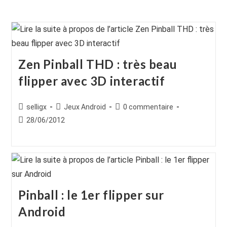
Zen Pinball THD : très beau
flipper avec 3D interactif
Auteur/autrice
Post
Commentaires
selligx
Jeux Android
0 commentaire
de
category:
de
Publication
28/06/2012
la
la
publiée :
publication :
publication :
Pinball : le 1er flipper sur
Android