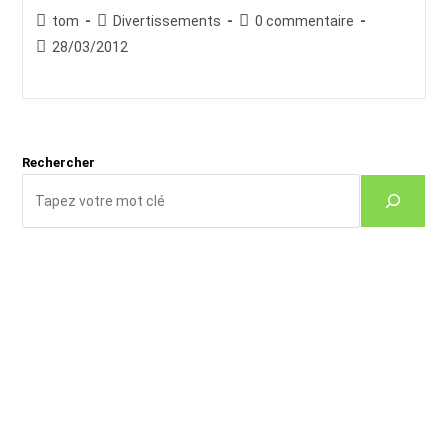
Auteur/autrice
Post
Commentaires
tom
Divertissements
0 commentaire
de
category:
de
Publication
28/03/2012
la
la
publiée :
publication :
publication :
Rechercher