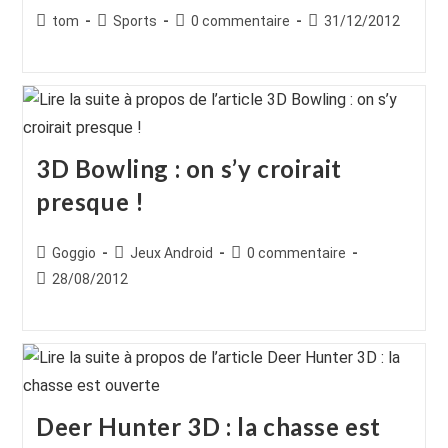
Auteur/autrice
Post
Commentaires
Publication
tom
Sports
0 commentaire
31/12/2012
de
category:
de
publiée :
la
la
publication :
publication :
3D Bowling : on s’y croirait
presque !
Auteur/autrice
Post
Commentaires
Goggio
Jeux Android
0 commentaire
de
category:
de
Publication
28/08/2012
la
la
publiée :
publication :
publication :
Deer Hunter 3D : la chasse est