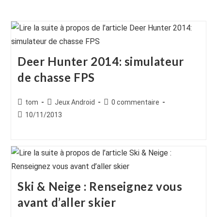
Deer Hunter 2014: simulateur
de chasse FPS
Auteur/autrice
Post
Commentaires
tom
Jeux Android
0 commentaire
de
category:
de
Publication
10/11/2013
la
la
publiée :
publication :
publication :
Ski & Neige : Renseignez vous
avant d’aller skier