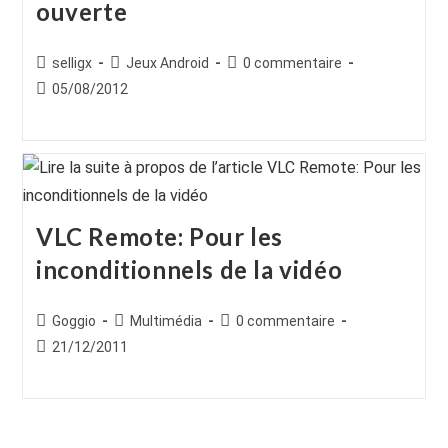
ouverte
Auteur/autrice
Post
Commentaires
selligx
Jeux Android
0 commentaire
de
category:
de
Publication
05/08/2012
la
la
publiée :
publication :
publication :
VLC Remote: Pour les
inconditionnels de la vidéo
Auteur/autrice
Post
Commentaires
Goggio
Multimédia
0 commentaire
de
category:
de
Publication
21/12/2011
la
la
publiée :
publication :
publication :