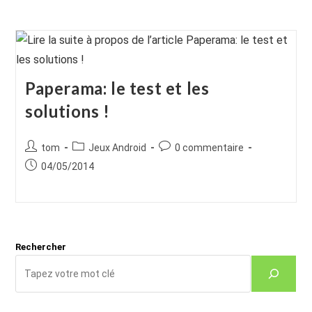
Paperama: le test et les
solutions !
Auteur/autrice
Post
Commentaires
tom
Jeux Android
0 commentaire
de
category:
de
Publication
04/05/2014
la
la
publiée :
publication :
publication :
Rechercher