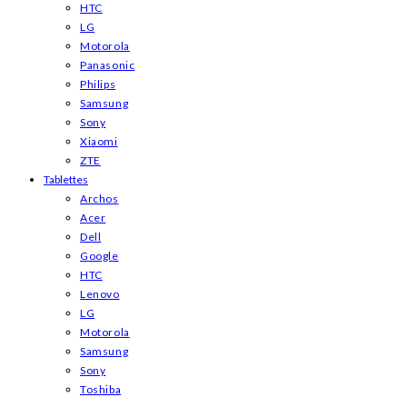
HTC
LG
Motorola
Panasonic
Philips
Samsung
Sony
Xiaomi
ZTE
Tablettes
Archos
Acer
Dell
Google
HTC
Lenovo
LG
Motorola
Samsung
Sony
Toshiba