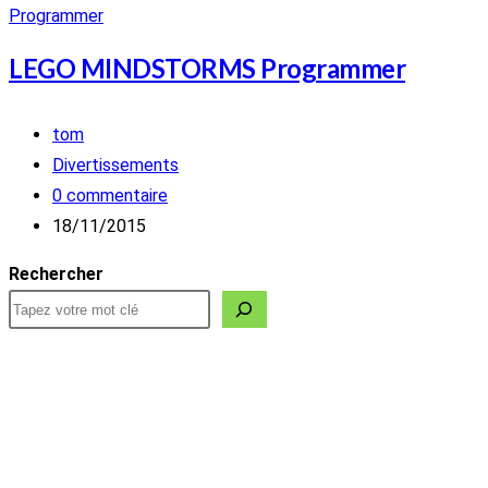
LEGO MINDSTORMS Programmer
Auteur/autrice
tom
de
Post
Divertissements
la
category:
Commentaires
0 commentaire
publication :
de
Publication
18/11/2015
la
publiée :
Rechercher
publication :