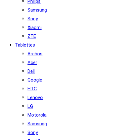
Philips
Samsung
Sony
Xiaomi
ZTE
Tablettes
Archos
Acer
Dell
Google
HTC
Lenovo
LG
Motorola
Samsung
Sony