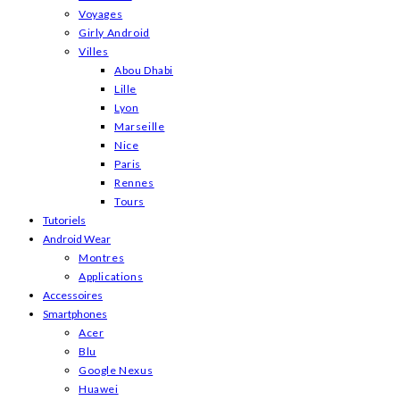
Voyages
Girly Android
Villes
Abou Dhabi
Lille
Lyon
Marseille
Nice
Paris
Rennes
Tours
Tutoriels
Android Wear
Montres
Applications
Accessoires
Smartphones
Acer
Blu
Google Nexus
Huawei