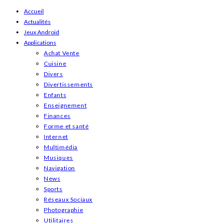
Skip
Accueil
Actualités
to
Jeux Android
content
Applications
Achat Vente
Cuisine
Divers
Divertissements
Enfants
Enseignement
Finances
Forme et santé
Internet
Multimédia
Musiques
Navigation
News
Sports
Réseaux Sociaux
Photographie
Utilitaires