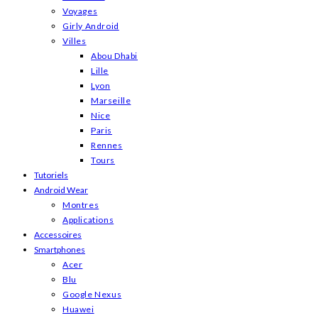
Voyages
Girly Android
Villes
Abou Dhabi
Lille
Lyon
Marseille
Nice
Paris
Rennes
Tours
Tutoriels
Android Wear
Montres
Applications
Accessoires
Smartphones
Acer
Blu
Google Nexus
Huawei