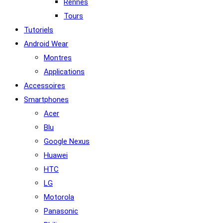
Rennes
Tours
Tutoriels
Android Wear
Montres
Applications
Accessoires
Smartphones
Acer
Blu
Google Nexus
Huawei
HTC
LG
Motorola
Panasonic