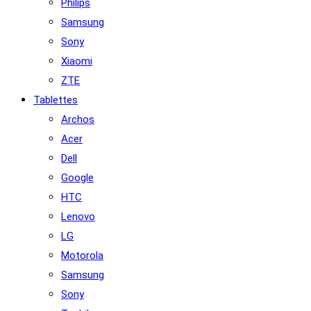
Philips
Samsung
Sony
Xiaomi
ZTE
Tablettes
Archos
Acer
Dell
Google
HTC
Lenovo
LG
Motorola
Samsung
Sony