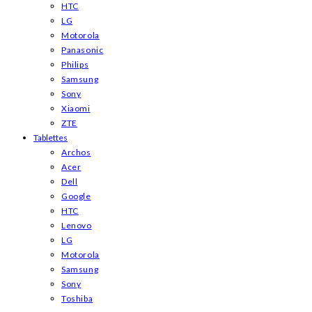
HTC
LG
Motorola
Panasonic
Philips
Samsung
Sony
Xiaomi
ZTE
Tablettes
Archos
Acer
Dell
Google
HTC
Lenovo
LG
Motorola
Samsung
Sony
Toshiba