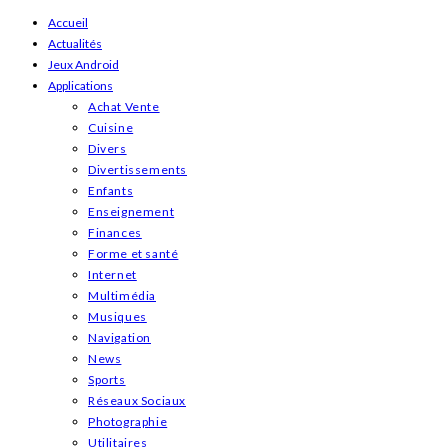
Skip
Accueil
Actualités
to
Jeux Android
content
Applications
Achat Vente
Cuisine
Divers
Divertissements
Enfants
Enseignement
Finances
Forme et santé
Internet
Multimédia
Musiques
Navigation
News
Sports
Réseaux Sociaux
Photographie
Utilitaires