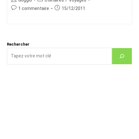
de
category:
Commentaires
Publication
1 commentaire
15/12/2011
la
de
publiée :
publication :
la
publication :
Rechercher