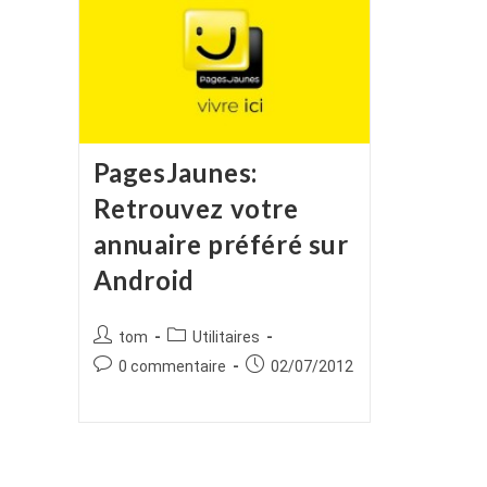
PagesJaunes:
Retrouvez votre
annuaire préféré sur
Android
Auteur/autrice
Post
tom
Utilitaires
de
category:
Commentaires
Publication
0 commentaire
02/07/2012
la
de
publiée :
publication :
la
publication :