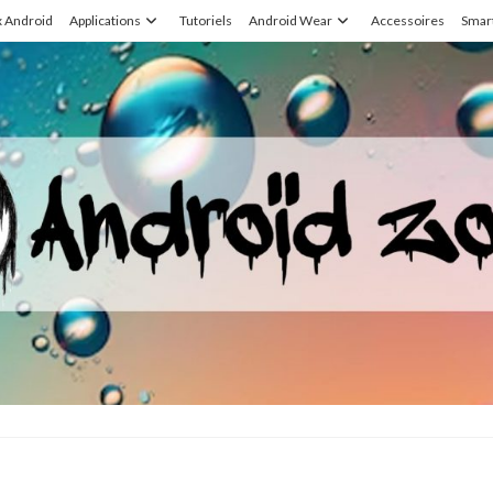
x Android
Applications
Tutoriels
Android Wear
Accessoires
Smar