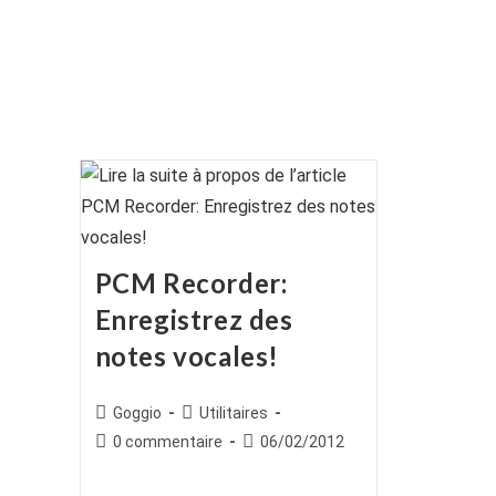
PCM Recorder:
Enregistrez des
notes vocales!
Auteur/autrice
Post
Goggio
Utilitaires
de
category:
Commentaires
Publication
0 commentaire
06/02/2012
la
de
publiée :
publication :
la