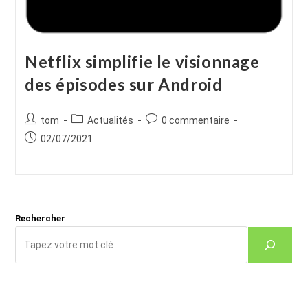
Netflix simplifie le visionnage
des épisodes sur Android
Auteur/autrice
Post
Commentaires
tom
Actualités
0 commentaire
de
category:
de
Publication
02/07/2021
la
la
publiée :
publication :
publication :
Rechercher