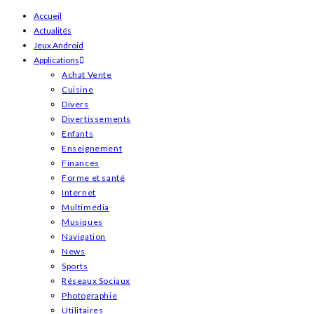
Skip
Accueil
Actualités
to
Jeux Android
content
Applications
Achat Vente
Cuisine
Divers
Divertissements
Enfants
Enseignement
Finances
Forme et santé
Internet
Multimédia
Musiques
Navigation
News
Sports
Réseaux Sociaux
Photographie
Utilitaires