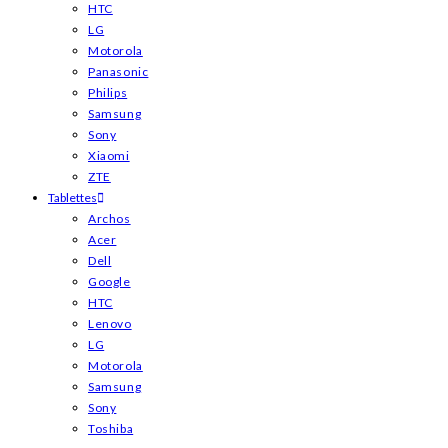
HTC
LG
Motorola
Panasonic
Philips
Samsung
Sony
Xiaomi
ZTE
Tablettes
Archos
Acer
Dell
Google
HTC
Lenovo
LG
Motorola
Samsung
Sony
Toshiba