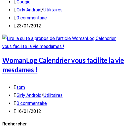
Auteur/autrice
Goggio
de
Post
Girly Android
/
Utilitaires
la
category:
Commentaires
0 commentaire
publication :
de
Publication
23/01/2012
la
publiée :
publication :
WomanLog Calendrier vous facilite la vie
mesdames !
Auteur/autrice
tom
de
Post
Girly Android
/
Utilitaires
la
category:
Commentaires
0 commentaire
publication :
de
Publication
16/01/2012
la
publiée :
Rechercher
publication :