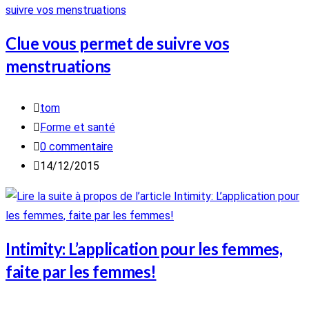
Clue vous permet de suivre vos
menstruations
Auteur/autrice
tom
de
Post
Forme et santé
la
category:
Commentaires
0 commentaire
publication :
de
Publication
14/12/2015
la
publiée :
publication :
Intimity: L’application pour les femmes,
faite par les femmes!