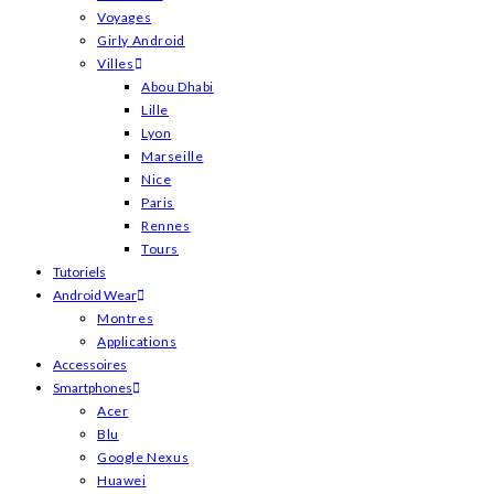
Voyages
Girly Android
Villes
Abou Dhabi
Lille
Lyon
Marseille
Nice
Paris
Rennes
Tours
Tutoriels
Android Wear
Montres
Applications
Accessoires
Smartphones
Acer
Blu
Google Nexus
Huawei