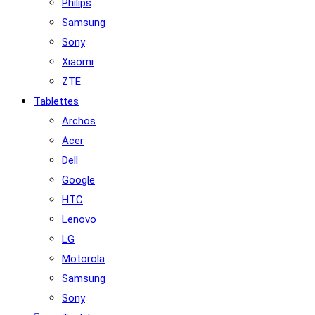
Philips
Samsung
Sony
Xiaomi
ZTE
Tablettes
Archos
Acer
Dell
Google
HTC
Lenovo
LG
Motorola
Samsung
Sony