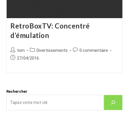
RetroBoxTV: Concentré
d’émulation
Auteur/autrice
Post
Commentaires
tom
Divertissements
0 commentaire
de
category:
de
Publication
27/04/2016
la
la
publiée :
publication :
publication :
Rechercher