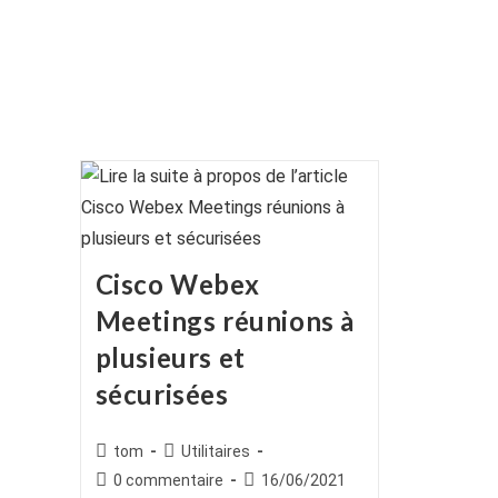
Cisco Webex
Meetings réunions à
plusieurs et
sécurisées
Auteur/autrice
Post
tom
Utilitaires
de
category:
Commentaires
Publication
0 commentaire
16/06/2021
la