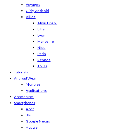
Voyages
Girly Android
Villes
Abou Dhabi
Lille
Lyon
Marseille
Nice
Paris
Rennes
Tours
Tutoriels
Android Wear
Montres
Applications
Accessoires
Smartphones
Acer
Blu
Google Nexus
Huawei