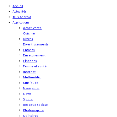
Skip
Accueil
Actualités
to
Jeux Android
content
Applications
Achat Vente
Cuisine
Divers
Divertissements
Enfants
Enseignement
Finances
Forme et santé
Internet
Multimédia
Musiques
Navigation
News
Sports
Réseaux Sociaux
Photographie
Utilitaires