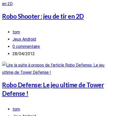
Robo Shooter : jeu de tir en 2D
Auteur/autrice
tom
de
Post
Jeux Android
la
category:
Commentaires
0 commentaire
publication :
de
Publication
28/04/2012
la
publiée :
publication :
Robo Defense: Le jeu ultime de Tower
Defense !
Auteur/autrice
tom