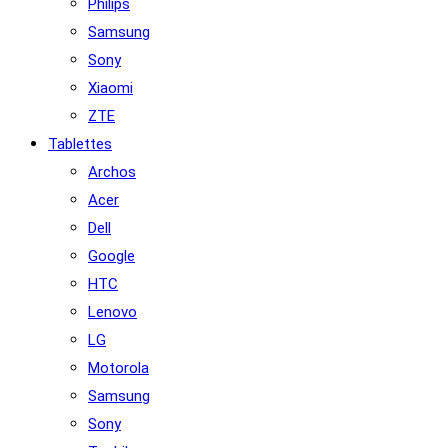
Philips
Samsung
Sony
Xiaomi
ZTE
Tablettes
Archos
Acer
Dell
Google
HTC
Lenovo
LG
Motorola
Samsung
Sony