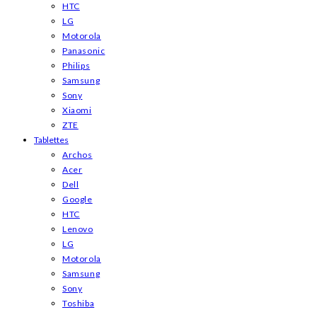
HTC
LG
Motorola
Panasonic
Philips
Samsung
Sony
Xiaomi
ZTE
Tablettes
Archos
Acer
Dell
Google
HTC
Lenovo
LG
Motorola
Samsung
Sony
Toshiba