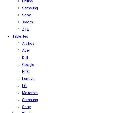
Philips
Samsung
Sony
Xiaomi
ZTE
Tablettes
Archos
Acer
Dell
Google
HTC
Lenovo
LG
Motorola
Samsung
Sony