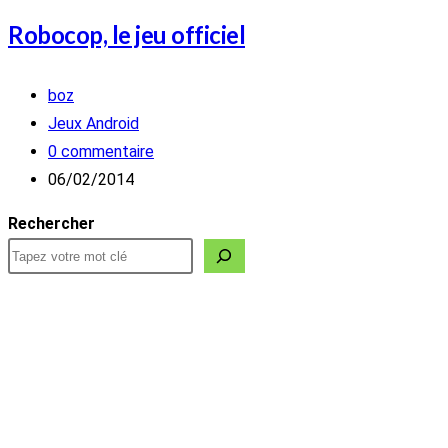
Robocop, le jeu officiel
Auteur/autrice
boz
de
Post
Jeux Android
la
category:
Commentaires
0 commentaire
publication :
de
Publication
06/02/2014
la
publiée :
Rechercher
publication :