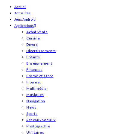
Skip
Accueil
Actualités
to
Jeux Android
content
Applications
Achat Vente
Cuisine
Divers
Divertissements
Enfants
Enseignement
Finances
Forme et santé
Internet
Multimédia
Musiques
Navigation
News
Sports
Réseaux Sociaux
Photographie
Utilitaires