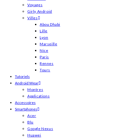
Voyages
Girly Android
Villes
Abou Dhabi
Lille
Lyon
Marseille
Nice
Paris
Rennes
Tours
Tutoriels
Android Wear
Montres
Applications
Accessoires
Smartphones
Acer
Blu
Google Nexus
Huawei