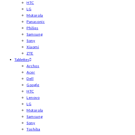
HTC
LG
Motorola
Panasonic
Philips
Samsung
Sony
Xiaomi
ZTE
Tablettes
Archos
Acer
Dell
Google
HTC
Lenovo
LG
Motorola
Samsung
Sony
Toshiba