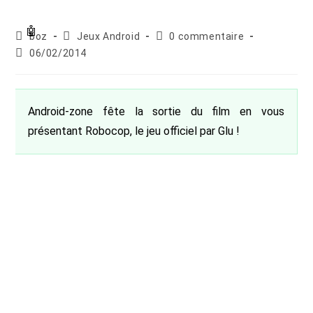
Auteur/autrice
Post
Commentaires
boz
Jeux Android
0 commentaire
de
category:
de
Publication
06/02/2014
la
la
publiée :
publication :
publication :
Android-zone fête la sortie du film en vous
présentant Robocop, le jeu officiel par Glu !