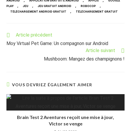
,
,
,
ANDROID
APPLICATION GRATUITE ANDROID
APPLIS
GOOGLE
,
,
,
,
PLAY
JEU
JEU GRATUIT ANDROID
ROBOCOP
,
TÉLÉCHARGEMENT ANDROID GRATUIT
TÉLÉCHARGEMENT GRATUIT
Read
Article précédent
more
Moy Virtual Pet Game: Un compagnon sur Android
articles
Article suivant
Mushboom: Mangez des champignons !
VOUS DEVRIEZ ÉGALEMENT AIMER
Brain Test 2 Aventures reçoit une mise à jour,
Victor se venge