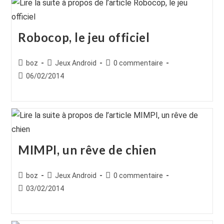
Robocop, le jeu officiel
Auteur/autrice
Post
Commentaires
boz
Jeux Android
0 commentaire
de
category:
de
Publication
06/02/2014
la
la
publiée :
publication :
publication :
MIMPI, un rêve de chien
Auteur/autrice
Post
Commentaires
boz
Jeux Android
0 commentaire
de
category:
de
Publication
03/02/2014
la
la
publiée :
publication :
publication :