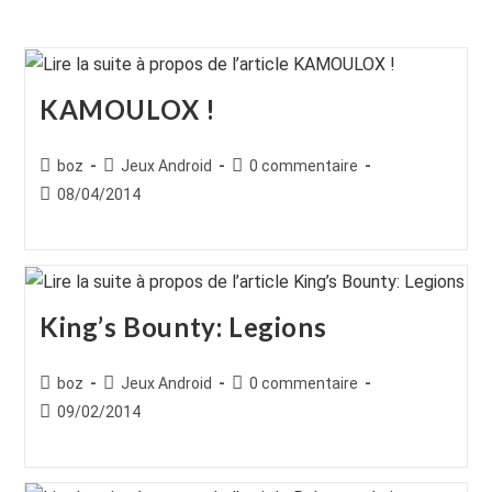
KAMOULOX !
Auteur/autrice
Post
Commentaires
boz
Jeux Android
0 commentaire
de
category:
de
Publication
08/04/2014
la
la
publiée :
publication :
publication :
King’s Bounty: Legions
Auteur/autrice
Post
Commentaires
boz
Jeux Android
0 commentaire
de
category:
de
Publication
09/02/2014
la
la
publiée :
publication :
publication :