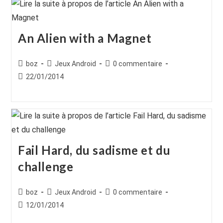
An Alien with a Magnet
Auteur/autrice
Post
Commentaires
boz
Jeux Android
0 commentaire
de
category:
de
Publication
22/01/2014
la
la
publiée :
publication :
publication :
Fail Hard, du sadisme et du
challenge
Auteur/autrice
Post
Commentaires
boz
Jeux Android
0 commentaire
de
category:
de
Publication
12/01/2014
la
la
publiée :
publication :
publication :