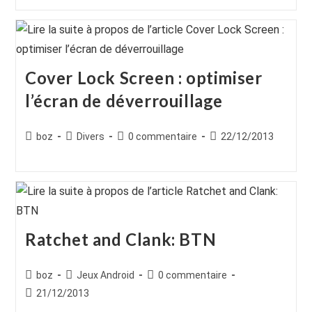
Cover Lock Screen : optimiser
l’écran de déverrouillage
Auteur/autrice
Post
Commentaires
Publication
boz
Divers
0 commentaire
22/12/2013
de
category:
de
publiée :
la
la
publication :
publication :
Ratchet and Clank: BTN
Auteur/autrice
Post
Commentaires
boz
Jeux Android
0 commentaire
de
category:
de
Publication
21/12/2013
la
la
publiée :