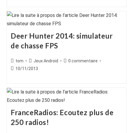
publication :
publication :
Deer Hunter 2014: simulateur
de chasse FPS
Auteur/autrice
Post
Commentaires
tom
Jeux Android
0 commentaire
de
category:
de
Publication
10/11/2013
la
la
publiée :
publication :
publication :
FranceRadios: Ecoutez plus de
250 radios!