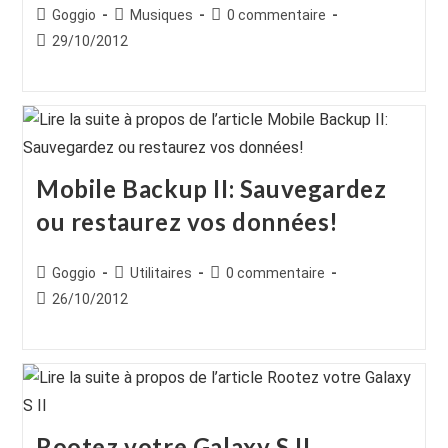
Auteur/autrice
Post
Commentaires
Goggio
Musiques
0 commentaire
de
category:
de
Publication
29/10/2012
la
la
publiée :
publication :
publication :
Mobile Backup II: Sauvegardez
ou restaurez vos données!
Auteur/autrice
Post
Commentaires
Goggio
Utilitaires
0 commentaire
de
category:
de
Publication
26/10/2012
la
la
publiée :
publication :
publication :
Rootez votre Galaxy S II