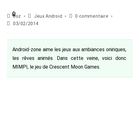
Auteur/autrice
Post
Commentaires
boz
Jeux Android
0 commentaire
de
category:
de
Publication
03/02/2014
la
la
publiée :
publication :
publication :
Android-zone aime les jeux aux ambiances oniriques,
les rêves animés. Dans cette veine, voici donc
MIMPI, le jeu de Crescent Moon Games.