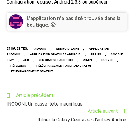
Configuration requise : Android 2.3.3 ou supérieur
L'application n'a pas été trouvée dans la
boutique. 🙁
ÉTIQUETTES
:
,
,
ANDROID
ANDROID-ZONE
APPLICATION
,
,
,
ANDROID
APPLICATION GRATUITE ANDROID
APPLIS
GOOGLE
,
,
,
,
,
PLAY
JEU
JEU GRATUIT ANDROID
MIMPI
PUZZLE
,
,
RÉFLEXION
TÉLÉCHARGEMENT ANDROID GRATUIT
TÉLÉCHARGEMENT GRATUIT
Read
Article précédent
more
INOQONI: Un casse-tête magnifique
articles
Article suivant
Utiliser la Galaxy Gear avec d’autres Android