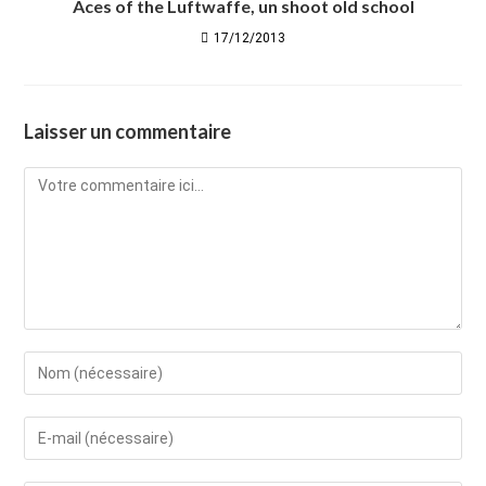
Aces of the Luftwaffe, un shoot old school
17/12/2013
Laisser un commentaire
Comment
Enter
your
name
Enter
or
your
username
email