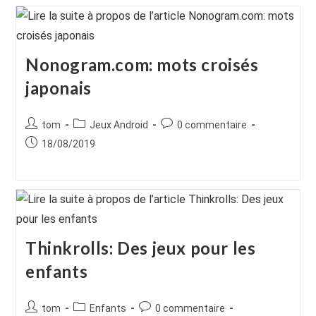
Nonogram.com: mots croisés
japonais
Auteur/autrice
Post
Commentaires
tom
Jeux Android
0 commentaire
de
category:
de
Publication
18/08/2019
la
la
publiée :
publication :
publication :
Thinkrolls: Des jeux pour les
enfants
Auteur/autrice
Post
Commentaires
tom
Enfants
0 commentaire