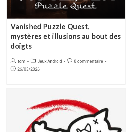
Vanished Puzzle Quest,
mystères et illusions au bout des
doigts
Auteur/autrice
Post
Commentaires
tom
Jeux Android
0 commentaire
de
category:
de
Publication
26/03/2026
la
la
publiée :
publication :
publication :