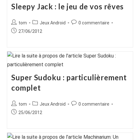
Sleepy Jack : le jeu de vos rêves
Auteur/autrice
Post
Commentaires
tom
Jeux Android
0 commentaire
de
category:
de
Publication
27/06/2012
la
la
publiée :
publication :
publication :
Super Sudoku : particulièrement
complet
Auteur/autrice
Post
Commentaires
tom
Jeux Android
0 commentaire
de
category:
de
Publication
25/06/2012
la
la
publiée :
publication :
publication :