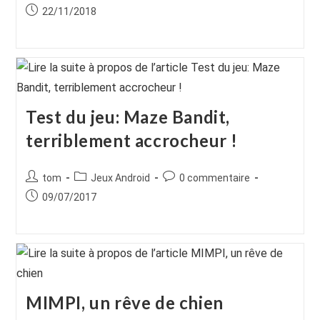
de
category:
de
Publication
22/11/2018
la
la
publiée :
publication :
publication :
Test du jeu: Maze Bandit,
terriblement accrocheur !
Auteur/autrice
Post
Commentaires
tom
Jeux Android
0 commentaire
de
category:
de
Publication
09/07/2017
la
la
publiée :
publication :
publication :
MIMPI, un rêve de chien