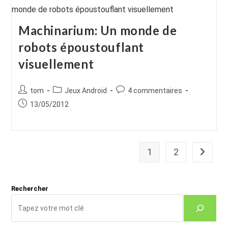
Machinarium: Un monde de
robots époustouflant
visuellement
Auteur/autrice
Post
Commentaires
tom
Jeux Android
4 commentaires
de
category:
de
Publication
13/05/2012
la
la
publiée :
publication :
publication :
1
2
Aller à 
Rechercher