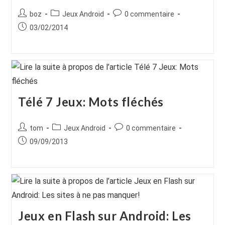
Auteur/autrice
Post
Commentaires
boz
Jeux Android
0 commentaire
de
category:
de
Publication
03/02/2014
la
la
publiée :
publication :
publication :
Télé 7 Jeux: Mots fléchés
Auteur/autrice
Post
Commentaires
tom
Jeux Android
0 commentaire
de
category:
de
Publication
09/09/2013
la
la
publiée :
publication :
publication :
Jeux en Flash sur Android: Les