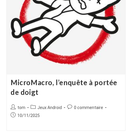
MicroMacro, l’enquête à portée
de doigt
Auteur/autrice
Post
Commentaires
tom
Jeux Android
0 commentaire
de
category:
de
Publication
10/11/2025
la
la
publiée :
publication :
publication :