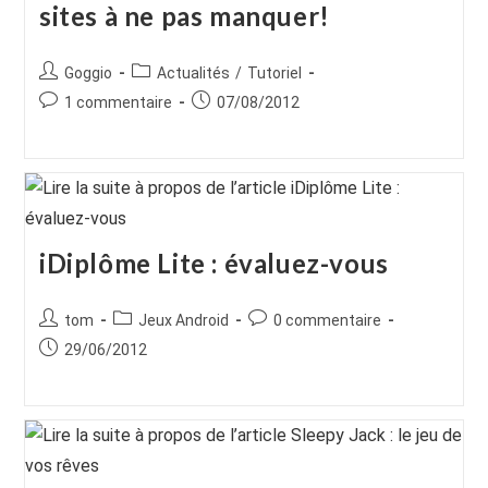
sites à ne pas manquer!
Auteur/autrice
Post
Goggio
Actualités
/
Tutoriel
de
category:
Commentaires
Publication
1 commentaire
07/08/2012
la
de
publiée :
publication :
la
publication :
iDiplôme Lite : évaluez-vous
Auteur/autrice
Post
Commentaires
tom
Jeux Android
0 commentaire
de
category:
de
Publication
29/06/2012
la
la
publiée :
publication :
publication :