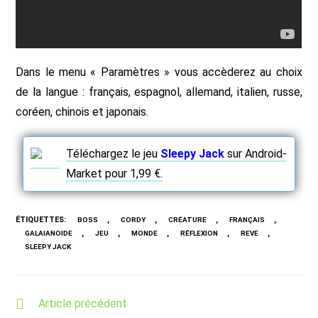
Dans le menu « Paramètres » vous accèderez au choix
de la langue : français, espagnol, allemand, italien, russe,
coréen, chinois et japonais.
Téléchargez le jeu
Sleepy Jack
sur Android-
Market pour 1,99 €.
ÉTIQUETTES
:
,
,
,
,
BOSS
CORDY
CRÉATURE
FRANÇAIS
,
,
,
,
,
GALAIANOIDE
JEU
MONDE
RÉFLEXION
REVE
SLEEPY JACK
Read
Article précédent
more