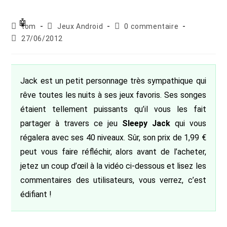
Auteur/autrice
Post
Commentaires
tom
Jeux Android
0 commentaire
de
category:
de
Publication
27/06/2012
la
la
publiée :
publication :
publication :
Jack est un petit personnage très sympathique qui
rêve toutes les nuits à ses jeux favoris. Ses songes
étaient tellement puissants qu’il vous les fait
partager à travers ce jeu
Sleepy Jack
qui vous
régalera avec ses 40 niveaux. Sûr, son prix de 1,99 €
peut vous faire réfléchir, alors avant de l’acheter,
jetez un coup d’œil à la vidéo ci-dessous et lisez les
commentaires des utilisateurs, vous verrez, c’est
édifiant !