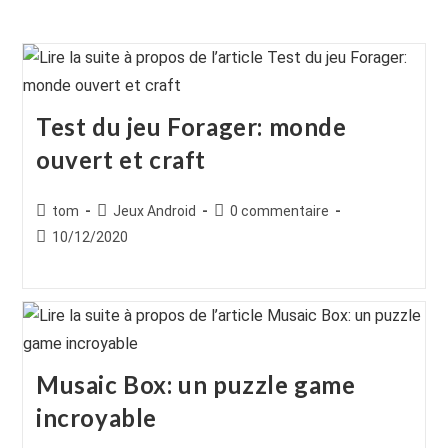
Test du jeu Forager: monde
ouvert et craft
Auteur/autrice
Post
Commentaires
tom
Jeux Android
0 commentaire
de
category:
de
Publication
10/12/2020
la
la
publiée :
publication :
publication :
Musaic Box: un puzzle game
incroyable