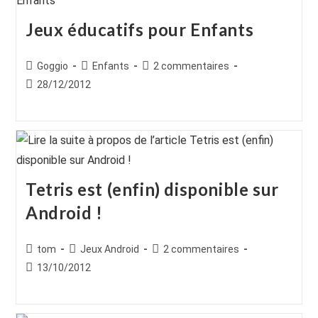
Jeux éducatifs pour Enfants
Auteur/autrice
Post
Commentaires
Goggio
Enfants
2 commentaires
de
category:
de
Publication
28/12/2012
la
la
publiée :
publication :
publication :
Tetris est (enfin) disponible sur
Android !
Auteur/autrice
Post
Commentaires
tom
Jeux Android
2 commentaires
de
category:
de
Publication
13/10/2012
la
la
publiée :
publication :
publication :