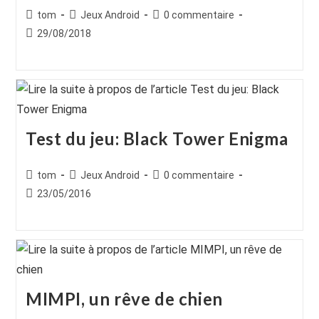
Auteur/autrice
Post
Commentaires
tom
Jeux Android
0 commentaire
de
category:
de
Publication
29/08/2018
la
la
publiée :
publication :
publication :
Test du jeu: Black Tower Enigma
Auteur/autrice
Post
Commentaires
tom
Jeux Android
0 commentaire
de
category:
de
Publication
23/05/2016
la
la
publiée :
publication :
publication :
MIMPI, un rêve de chien