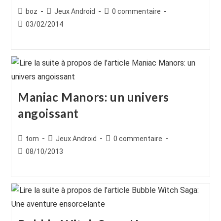
Auteur/autrice
Post
Commentaires
boz
Jeux Android
0 commentaire
de
category:
de
Publication
03/02/2014
la
la
publiée :
publication :
publication :
Maniac Manors: un univers
angoissant
Auteur/autrice
Post
Commentaires
tom
Jeux Android
0 commentaire
de
category:
de
Publication
08/10/2013
la
la
publiée :
publication :
publication :