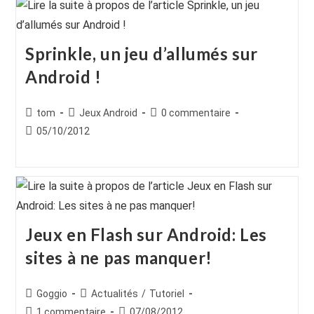
Sprinkle, un jeu d’allumés sur
Android !
Auteur/autrice
Post
Commentaires
tom
Jeux Android
0 commentaire
de
category:
de
Publication
05/10/2012
la
la
publiée :
publication :
publication :
Jeux en Flash sur Android: Les
sites à ne pas manquer!
Auteur/autrice
Post
Goggio
Actualités
/
Tutoriel
de
category:
Commentaires
Publication
1 commentaire
07/08/2012