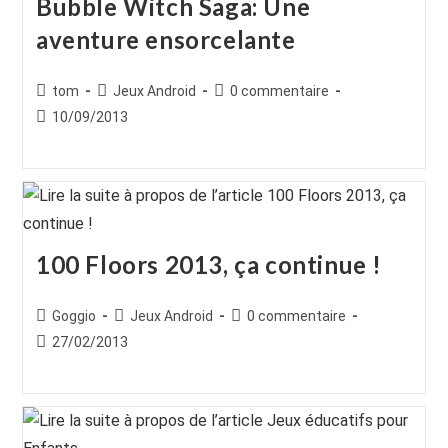
Bubble Witch Saga: Une
aventure ensorcelante
Auteur/autrice
Post
Commentaires
tom
Jeux Android
0 commentaire
de
category:
de
Publication
10/09/2013
la
la
publiée :
publication :
publication :
100 Floors 2013, ça continue !
Auteur/autrice
Post
Commentaires
Goggio
Jeux Android
0 commentaire
de
category:
de
Publication
27/02/2013
la
la
publiée :
publication :
publication :