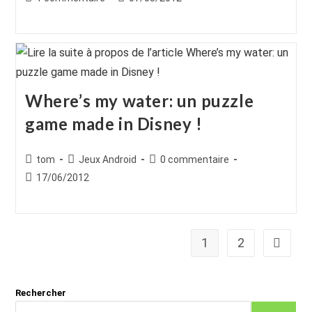
la
de
publiée :
publication :
la
publication :
Where’s my water: un puzzle
game made in Disney !
Auteur/autrice
Post
Commentaires
tom
Jeux Android
0 commentaire
de
category:
de
Publication
17/06/2012
la
la
publiée :
publication :
publication :
1
2
Aller à 
Rechercher