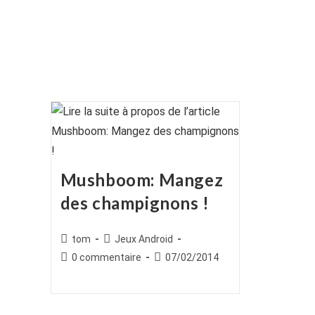
Mushboom: Mangez
des champignons !
Auteur/autrice
Post
tom
Jeux Android
de
category:
Commentaires
Publication
0 commentaire
07/02/2014
la
de
publiée :
publication :
la
publication :