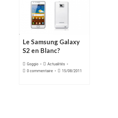
Le Samsung Galaxy
S2 en Blanc?
Auteur/autrice
Post
Goggio
Actualités
de
category:
Commentaires
Publication
0 commentaire
15/08/2011
la
de
publiée :
publication :
la
publication :