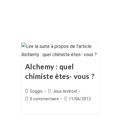
Alchemy : quel
chimiste êtes- vous ?
Auteur/autrice
Post
Goggio
Jeux Android
de
category:
Commentaires
Publication
0 commentaire
11/06/2012
la
de
publiée :
publication :
la
publication :