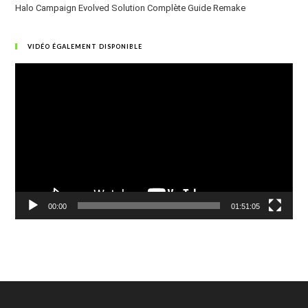
Halo Campaign Evolved Solution Complète Guide Remake
VIDÉO ÉGALEMENT DISPONIBLE
Lecteur
vidéo
00:00
01:51:05