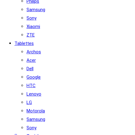
Philips
Samsung
Sony
Xiaomi
ZTE
Tablettes
Archos
Acer
Dell
Google
HTC
Lenovo
LG
Motorola
Samsung
Sony