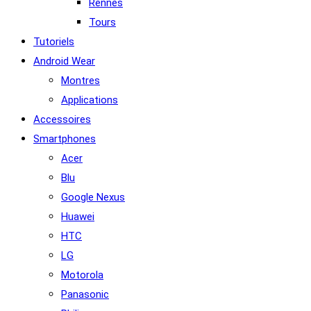
Rennes
Tours
Tutoriels
Android Wear
Montres
Applications
Accessoires
Smartphones
Acer
Blu
Google Nexus
Huawei
HTC
LG
Motorola
Panasonic