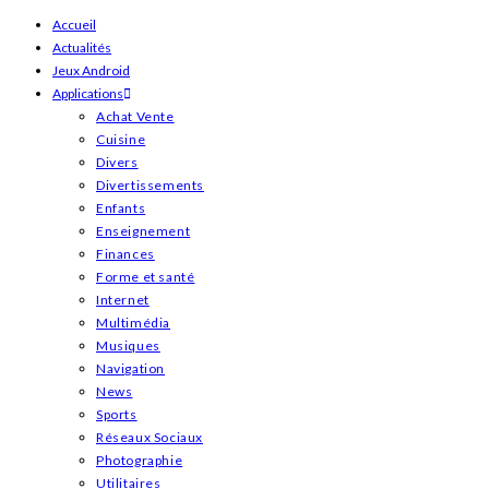
Skip
Accueil
Actualités
to
Jeux Android
content
Applications
Achat Vente
Cuisine
Divers
Divertissements
Enfants
Enseignement
Finances
Forme et santé
Internet
Multimédia
Musiques
Navigation
News
Sports
Réseaux Sociaux
Photographie
Utilitaires