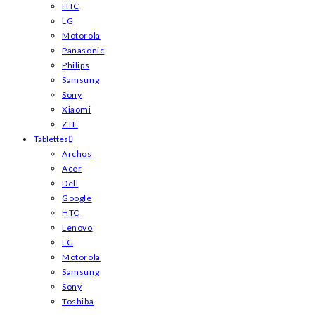
HTC
LG
Motorola
Panasonic
Philips
Samsung
Sony
Xiaomi
ZTE
Tablettes
Archos
Acer
Dell
Google
HTC
Lenovo
LG
Motorola
Samsung
Sony
Toshiba