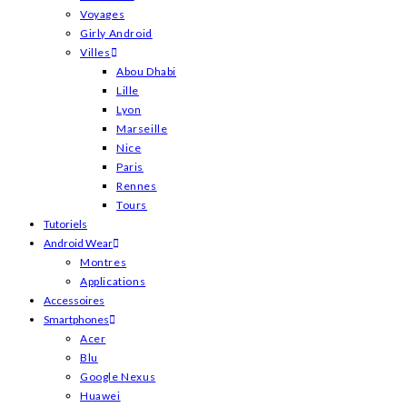
Voyages
Girly Android
Villes
Abou Dhabi
Lille
Lyon
Marseille
Nice
Paris
Rennes
Tours
Tutoriels
Android Wear
Montres
Applications
Accessoires
Smartphones
Acer
Blu
Google Nexus
Huawei