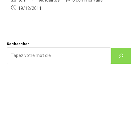
de
category:
de
Publication
19/12/2011
la
la
publiée :
publication :
publication :
Rechercher