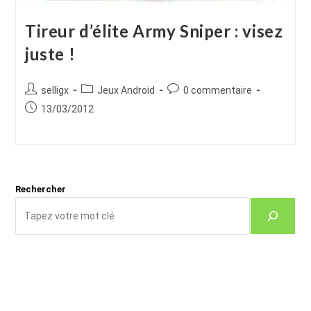
Tireur d’élite Army Sniper : visez
juste !
Auteur/autrice
Post
Commentaires
selligx
Jeux Android
0 commentaire
de
category:
de
Publication
13/03/2012
la
la
publiée :
publication :
publication :
Rechercher