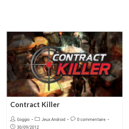
Contract Killer
Auteur/autrice
Post
Commentaires
Goggio
Jeux Android
0 commentaire
de
category:
de
Publication
30/09/2012