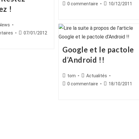
de
category:
Commentaires
Publication
0 commentaire
10/12/2011
ez !
la
de
publiée :
publication :
la
publication :
ice
st
News
egory:
es
Publication
taires
07/01/2012
publiée :
Google et le pactole
d’Android !!
Auteur/autrice
Post
tom
Actualités
de
category:
Commentaires
Publication
0 commentaire
18/10/2011
la
de
publiée :
publication :
la
publication :