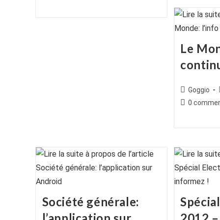
de
publiée :
publication :
la
publication :
Le Mond
contin
Auteur/autr
Goggio
de
Commentair
0 commen
la
de
publication :
la
publication :
Société générale:
Spécial
l’application sur
2012 –