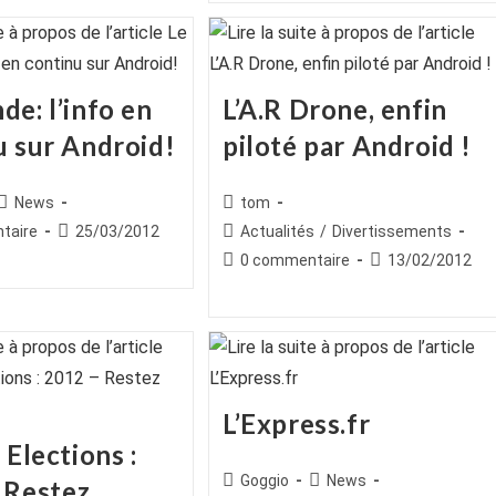
publication :
e: l’info en
L’A.R Drone, enfin
u sur Android!
piloté par Android !
ice
Post
Auteur/autrice
News
tom
category:
de
es
Publication
Post
taire
25/03/2012
Actualités
/
Divertissements
la
publiée :
category:
Commentaires
Publication
0 commentaire
13/02/2012
publication :
de
publiée :
la
publication :
L’Express.fr
 Elections :
Auteur/autrice
Post
Goggio
News
 Restez