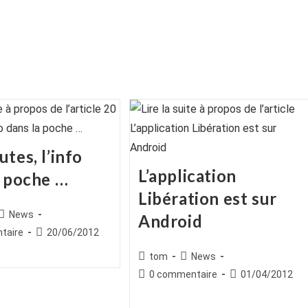
tes, l’info
L’application
a poche …
Libération est sur
ice
Post
News
Android
category:
es
Publication
taire
20/06/2012
publiée :
Auteur/autrice
Post
tom
News
de
category:
Commentaires
Publication
0 commentaire
01/04/2012
la
de
publiée :
publication :
la