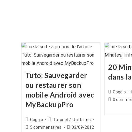
20 Minu
Tuto: Sauvegarder
dans l
ou restaurer son
Auteur/autr
Goggio
mobile Android avec
de
Commentair
0 commen
MyBackupPro
la
de
publication :
la
publication :
Auteur/autrice
Post
Goggio
Tutoriel
/
Utilitaires
de
category:
Commentaires
Publication
5 commentaires
03/09/2012
la