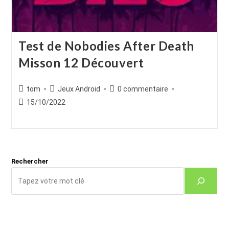
Test de Nobodies After Death
Misson 12 Découvert
Auteur/autrice
Post
Commentaires
tom
Jeux Android
0 commentaire
de
category:
de
Publication
15/10/2022
la
la
publiée :
publication :
publication :
Rechercher