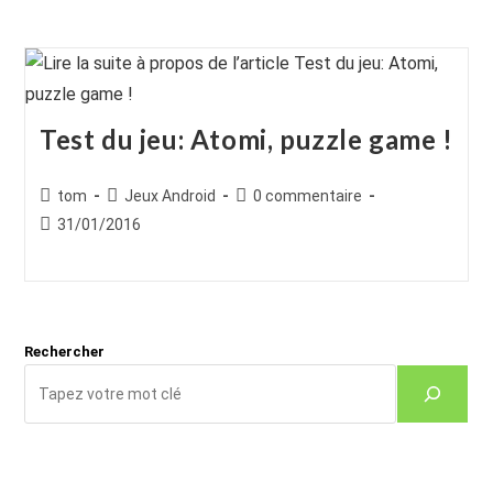
Test du jeu: Atomi, puzzle game !
Auteur/autrice
Post
Commentaires
tom
Jeux Android
0 commentaire
de
category:
de
Publication
31/01/2016
la
la
publiée :
publication :
publication :
Rechercher