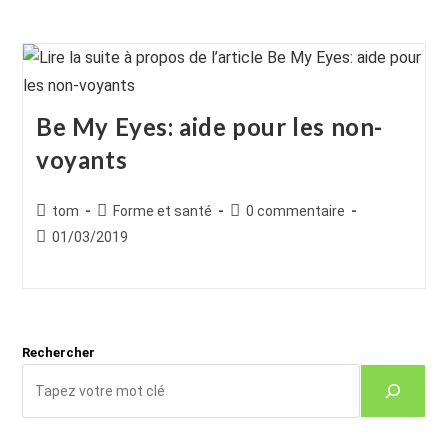
Be My Eyes: aide pour les non-
voyants
Auteur/autrice
Post
Commentaires
tom
Forme et santé
0 commentaire
de
category:
de
Publication
01/03/2019
la
la
publiée :
publication :
publication :
Rechercher