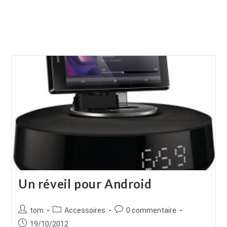
Un réveil pour Android
Auteur/autrice
Post
Commentaires
tom
Accessoires
0 commentaire
de
category:
de
Publication
19/10/2012