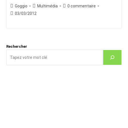
Auteur/autrice
Post
Commentaires
Goggio
Multimédia
0 commentaire
de
category:
de
Publication
03/03/2012
la
la
publiée :
publication :
publication :
Rechercher