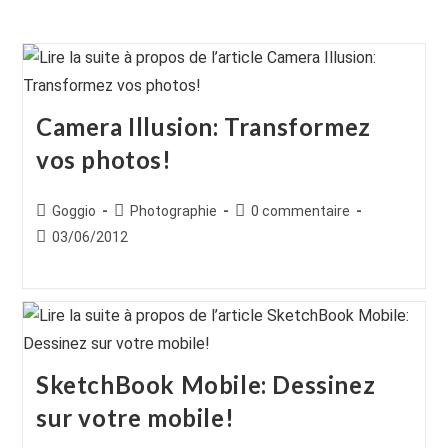
Camera Illusion: Transformez
vos photos!
Auteur/autrice
Post
Commentaires
Goggio
Photographie
0 commentaire
de
category:
de
Publication
03/06/2012
la
la
publiée :
publication :
publication :
SketchBook Mobile: Dessinez
sur votre mobile!